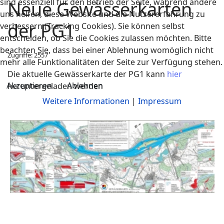
sind essenziell für den Betrieb der Seite, während andere
Neue Gewässerkarten
uns helfen, diese Website und die Nutzererfahrung zu
der PG1
verbessern (Tracking Cookies). Sie können selbst
entscheiden, ob Sie die Cookies zulassen möchten. Bitte
beachten Sie, dass bei einer Ablehnung womöglich nicht
Zugriffe: 2557
mehr alle Funktionalitäten der Seite zur Verfügung stehen.
Die aktuelle Gewässerkarte der PG1 kann
hier
Akzeptieren
Ablehnen
heruntergeladen werden
Weitere Informationen
|
Impressum